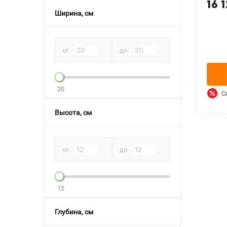
16 
Ширина, см
от
до
20
С
Высота, см
от
до
12
Глубина, см