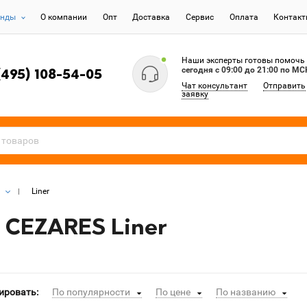
енды
О компании
Опт
Доставка
Сервис
Оплата
Контак
Наши эксперты готовы помочь
сегодня c 09:00 до 21:00 по МС
(495) 108-54-05
Чат консультант
Отправить
заявку
Liner
 CEZARES Liner
ировать:
По популярности
По цене
По названию