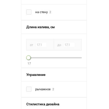
на стену
2
Длина излива, см
от
до
17
Управление
рычажное
2
Стилистика дизайна