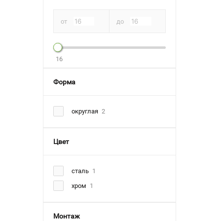
от
до
16
Форма
округлая
2
Цвет
сталь
1
хром
1
Монтаж