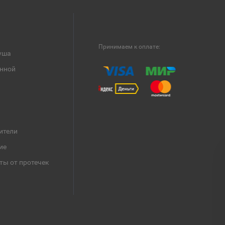
Принимаем к оплате:
уша
анной
ители
ие
ты от протечек