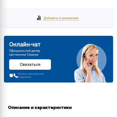
Добавить к сравнению
Онлайн-чат
Официальный дилер
сантехники Cezares
Связаться
Можно написать или
позвонить
Описание и характеристики