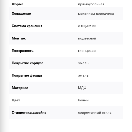
Форма
прямоугольная
Оснащение
механизм доводчика
Система хранения
с ящиками
Монтаж
подвесной
Поверхность
глянцевая
Покрытие корпуса
эмаль
Покрытие фасада
эмаль
Материал
МДФ
Цвет
белый
Стилистика дизайна
современный стиль