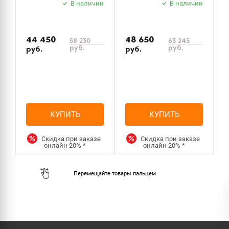
В наличии
В наличии
44 450
48 650
5
58 230
63 245
руб.
руб.
руб.
руб.
р
КУПИТЬ
КУПИТЬ
Скидка при заказе
Скидка при заказе
онлайн
20%
*
онлайн
20%
*