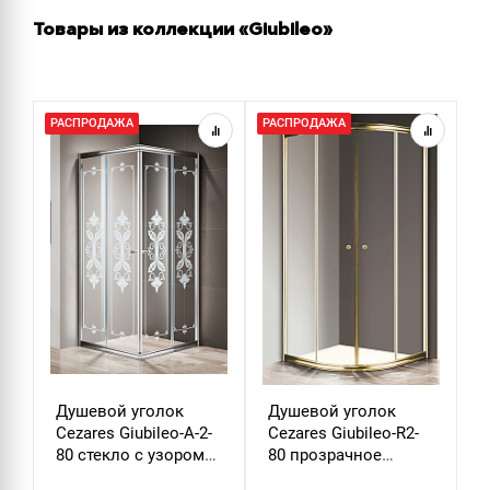
Товары из коллекции «Giubileo»
РАСПРОДАЖА
РАСПРОДАЖА
Р
Душевой уголок
Душевой уголок
Д
Cezares Giubileo-A-2-
Cezares Giubileo-R2-
C
80 стекло с узором
80 прозрачное
9
хром
стекло золото
з