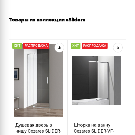
Товары из коллекции «Slider»
ХИТ
РАСПРОДАЖА
ХИТ
РАСПРОДАЖА
Р
Душевая дверь в
Шторка на ванну
Д
нишу Cezares SLIDER-
Cezares SLIDER-VF-
м