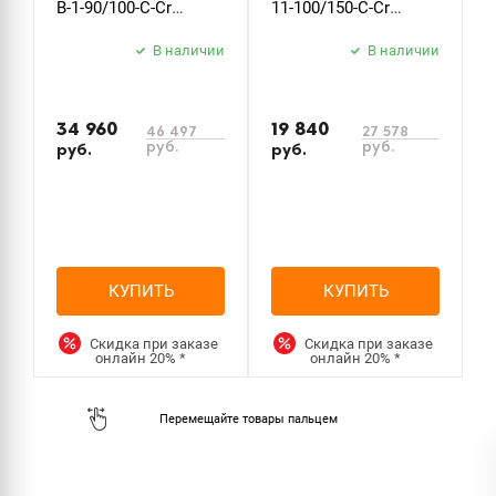
B-1-90/100-C-Cr
11-100/150-C-Cr
S
стекло прозрачное
стекло прозрачное
х
В наличии
В наличии
34 960
19 840
46 497
27 578
руб.
руб.
руб.
руб.
КУПИТЬ
КУПИТЬ
Скидка при заказе
Скидка при заказе
онлайн
20%
*
онлайн
20%
*