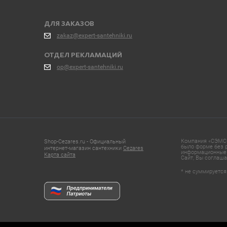
ДЛЯ ЗАКАЗОВ
zakaz@expert-santehniki.ru
ОТДЕЛ РЕКЛАМАЦИЙ
op@expert-santehniki.ru
Компания «СЭМС»
Shop-Cezares.ru - Официальный
было форме без р
интернет-магазин сантехники
Cezares
информационные 
Карта сайта
Сайт, Вы соглаша
* не суммируется