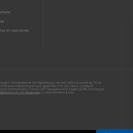
ители
ие
ты от протечек
ьцам. Копирование составляющих частей сайта в какой бы то ни
чительно информационный характер и ни при каких условиях
яемой положениями Статьи 437 Гражданского кодекса РФ Используя
овательским соглашением
и изменениями в нем.