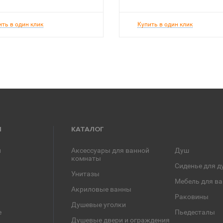
ить в один клик
Купить в один клик
Я
КАТАЛОГ
и
Аксессуары для ванной
Душ
комнаты
Сиденье для д
Унитазы
Мебель для в
Акриловые ванны
Раковины
Душевые уголки
е
Пьедесталы
Душевые двери и ограждения