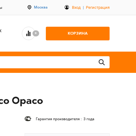
Вход
|
Регистрация
Москва
ты
К
КОРЗИНА
0
nco Opaco
Гарантия производителя : 3 года