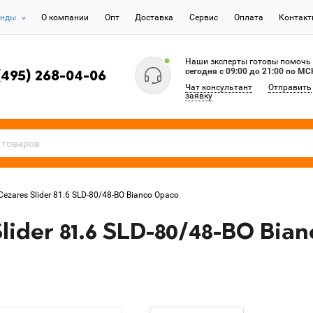
енды
О компании
Опт
Доставка
Сервис
Оплата
Контак
Наши эксперты готовы помочь
сегодня c 09:00 до 21:00 по МС
(495) 268-04-06
Чат консультант
Отправить
заявку
zares Slider 81.6 SLD-80/48-BO Bianco Opaco
ider 81.6 SLD-80/48-BO Bia