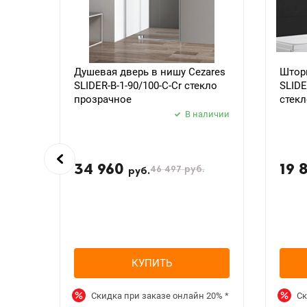
Душевая дверь в нишу Cezares
Шторк
SLIDER-B-1-90/100-C-Cr стекло
SLIDE
прозрачное
стекл
В наличии
34 960
19 
46 497
руб.
руб.
КУПИТЬ
Скидка при заказе онлайн
20%
*
Ск