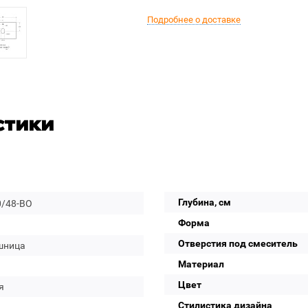
Подробнее о доставке
стики
Глубина, см
0/48-BO
Форма
Отверстия под смеситель
шница
Материал
Цвет
я
Стилистика дизайна