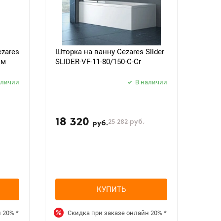
zares
Шторка на ванну Cezares Slider
ом
SLIDER-VF-11-80/150-C-Cr
аличии
В наличии
18 320
25 282
руб.
руб.
КУПИТЬ
н
20%
*
Скидка при заказе онлайн
20%
*