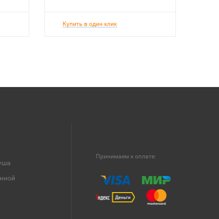
Купить в один клик
Принимаем к оплате:
уша
анной