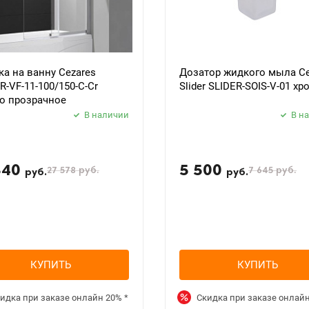
а на ванну Cezares
Дозатор жидкого мыла Ce
R-VF-11-100/150-C-Cr
Slider SLIDER-SOIS-V-01 хр
о прозрачное
В наличии
В н
840
5 500
27 578
руб.
7 645
руб.
руб.
руб.
КУПИТЬ
КУПИТЬ
идка при заказе онлайн
20%
*
Скидка при заказе онлай