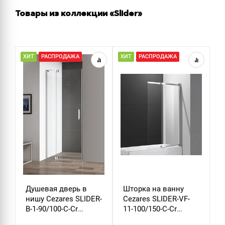
Товары из коллекции «Slider»
ХИТ
РАСПРОДАЖА
ХИТ
РАСПРОДАЖА
Р
Душевая дверь в
Шторка на ванну
Д
нишу Cezares SLIDER-
Cezares SLIDER-VF-
м
B-1-90/100-C-Cr
11-100/150-C-Cr
S
стекло прозрачное
стекло прозрачное
х