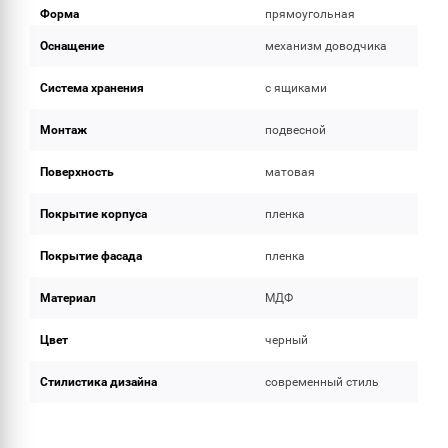
Форма
прямоугольная
Оснащение
механизм доводчика
Система хранения
с ящиками
Монтаж
подвесной
Поверхность
матовая
Покрытие корпуса
пленка
Покрытие фасада
пленка
Материал
МДФ
Цвет
черный
Стилистика дизайна
современный стиль