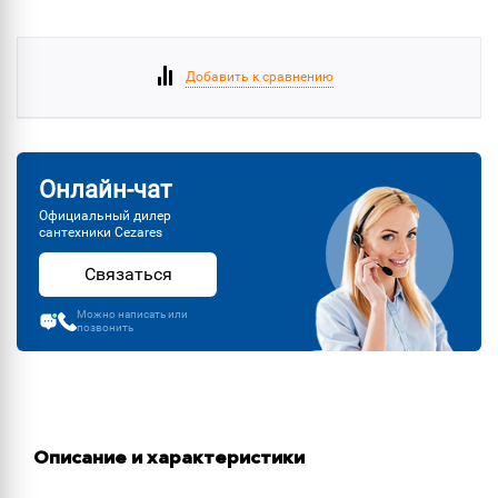
Добавить к сравнению
Онлайн-чат
Официальный дилер
сантехники Cezares
Связаться
Можно написать или
позвонить
Описание и характеристики