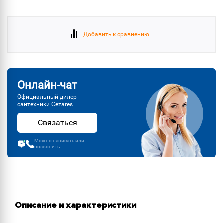
Добавить к сравнению
Онлайн-чат
Официальный дилер
сантехники Cezares
Связаться
Можно написать или
позвонить
Описание и характеристики