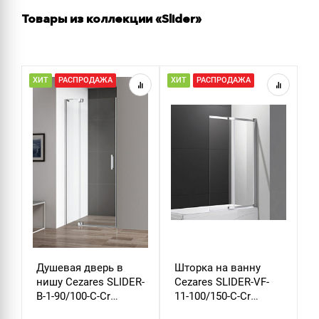
Товары из коллекции «Slider»
ХИТ
РАСПРОДАЖА
ХИТ
РАСПРОДАЖА
Р
Душевая дверь в
Шторка на ванну
Ш
нишу Cezares SLIDER-
Cezares SLIDER-VF-
C
B-1-90/100-C-Cr
11-100/150-C-Cr
S
стекло прозрачное
стекло прозрачное
C