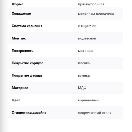
Форма
прямоугольная
Оснащение
механизм доводчика
Система хранения
с ящиками
Монтаж
подвесной
Поверхность
матовая
Покрытие корпуса
пленка
Покрытие фасада
пленка
Материал
МДФ
Цвет
коричневый
Стилистика дизайна
современный стиль