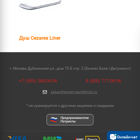
Душ Cezares Liner
г. Москва Дубнинская ул., дом 75 Б стр. 2 (Бизнес База «Дегунино»)
+7 (495) 268-04-06
8 (800) 777-08-96
zakaz@expert-santehniki.ru
* не суммируется с другими акциями и скидками
Онлайн-чат