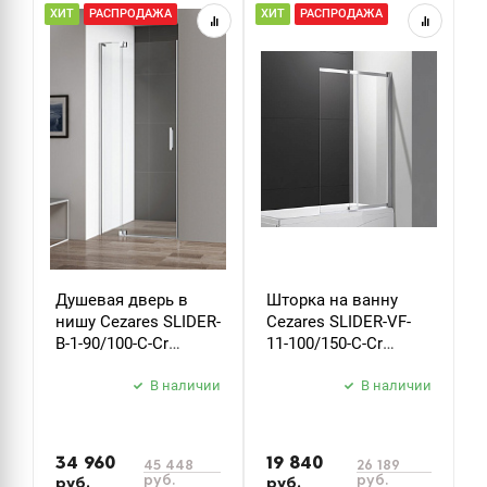
ХИТ
РАСПРОДАЖА
ХИТ
РАСПРОДАЖА
Р
Душевая дверь в
Шторка на ванну
Д
нишу Cezares SLIDER-
Cezares SLIDER-VF-
м
B-1-90/100-C-Cr
11-100/150-C-Cr
S
стекло прозрачное
стекло прозрачное
х
В наличии
В наличии
34 960
19 840
5
45 448
26 189
руб.
руб.
руб.
руб.
р