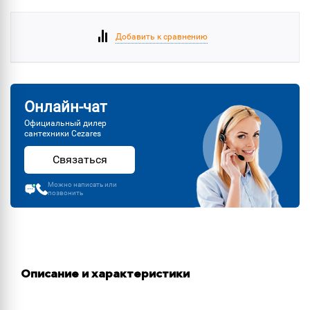
Добавить к сравнению
Онлайн-чат
Официальный дилер
сантехники Cezares
Связаться
Можно написать или
позвонить
Описание и характеристики