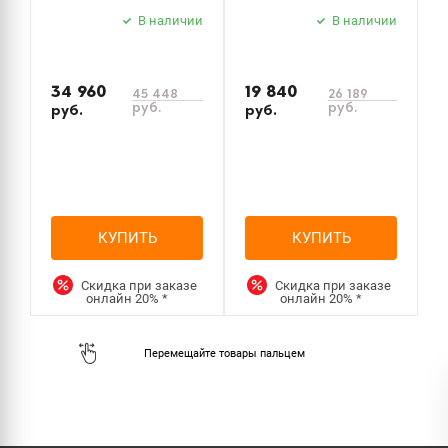
стекло прозрачное
стекло прозрачное
C
В наличии
В наличии
34 960
19 840
1
45 448
26 189
руб.
руб.
руб.
руб.
р
КУПИТЬ
КУПИТЬ
Скидка при заказе
Скидка при заказе
онлайн
20%
*
онлайн
20%
*