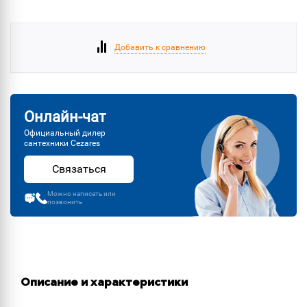
Добавить к сравнению
Онлайн-чат
Официальный дилер
сантехники Cezares
Связаться
Можно написать или
позвонить
Описание и характеристики