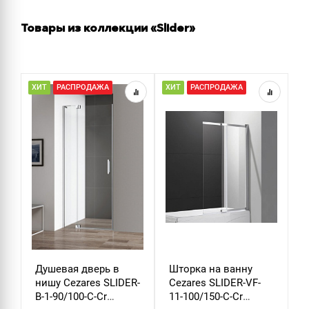
Товары из коллекции «Slider»
ХИТ
РАСПРОДАЖА
ХИТ
РАСПРОДАЖА
Р
Душевая дверь в
Шторка на ванну
Ш
нишу Cezares SLIDER-
Cezares SLIDER-VF-
C
B-1-90/100-C-Cr
11-100/150-C-Cr
S