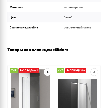
Материал
керамогранит
Цвет
белый
Стилистика дизайна
современный стиль
Товары из коллекции «Slider»
ХИТ
РАСПРОДАЖА
ХИТ
РАСПРОДАЖА
Р