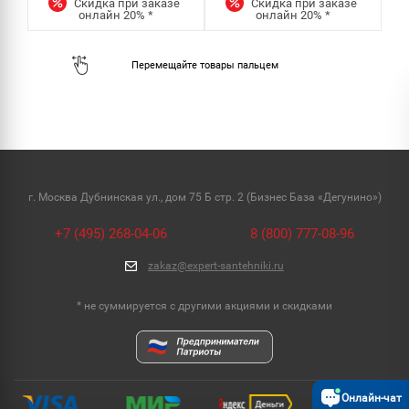
Скидка при заказе
Скидка при заказе
онлайн
20%
*
онлайн
20%
*
г. Москва Дубнинская ул., дом 75 Б стр. 2 (Бизнес База «Дегунино»)
+7 (495) 268-04-06
8 (800) 777-08-96
zakaz@expert-santehniki.ru
* не суммируется с другими акциями и скидками
Онлайн-чат