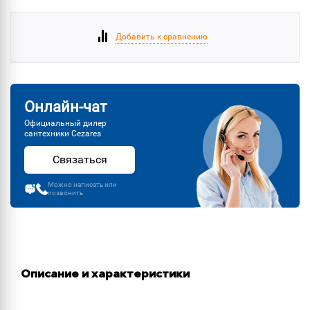
Добавить к сравнению
Онлайн-чат
Официальный дилер
сантехники Cezares
Связаться
Можно написать или
позвонить
Описание и характеристики