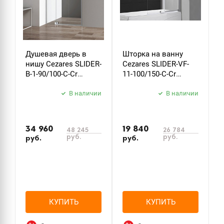
Душевая дверь в
Шторка на ванну
Ш
нишу Cezares SLIDER-
Cezares SLIDER-VF-
C
B-1-90/100-C-Cr
11-100/150-C-Cr
S
стекло прозрачное
стекло прозрачное
C
В наличии
В наличии
34 960
19 840
1
48 245
26 784
руб.
руб.
руб.
руб.
р
КУПИТЬ
КУПИТЬ