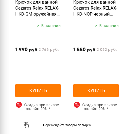
Крючок для ванной
Крючок для ванной
Д
Cezares Relax RELAX-
Cezares Relax RELAX-
т
HKD-GM оружейная
HKD-NOP черный
C
сталь
матовый
P
В наличии
В наличии
б
з
1 990
1 550
2 766
руб.
2 062
руб.
руб.
руб.
КУПИТЬ
КУПИТЬ
Скидка при заказе
Скидка при заказе
онлайн
20%
*
онлайн
20%
*