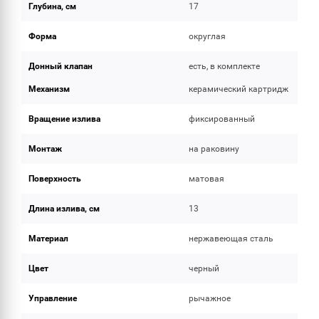
Глубина, см
17
Форма
округлая
Донный клапан
есть, в комплекте
Механизм
керамический картридж
Вращение излива
фиксированный
Монтаж
на раковину
Поверхность
матовая
Длина излива, см
13
Материал
нержавеющая сталь
Цвет
черный
Управление
рычажное