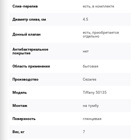
Слив-перелив
есть, в комплекте
Диаметр слива, см
4.5
есть, приобретается
Донный клапан
отдельно
Антибактериальное
нет
покрытие
Область применения
бытовая
Производство
Cezares
Модель
Tiffany 50135
Монтаж
на тумбу
Поверхность
глянцевая
Вес, кг
7