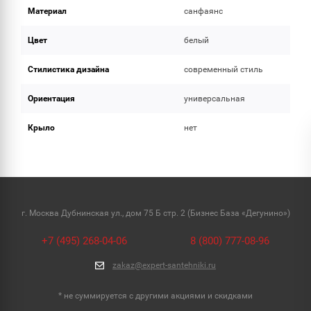
Материал
санфаянс
Цвет
белый
Стилистика дизайна
современный стиль
Ориентация
универсальная
Крыло
нет
г. Москва Дубнинская ул., дом 75 Б стр. 2 (Бизнес База «Дегунино»)
+7 (495) 268-04-06
8 (800) 777-08-96
zakaz@expert-santehniki.ru
* не суммируется с другими акциями и скидками