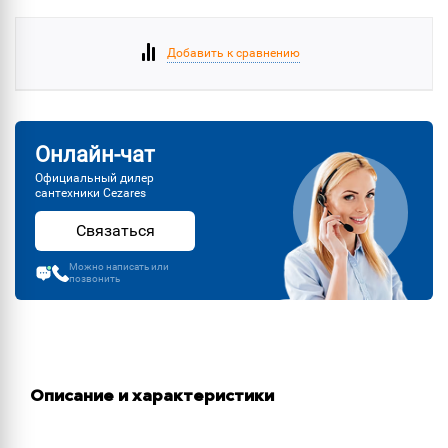
Добавить к сравнению
Онлайн-чат
Официальный дилер
сантехники Cezares
Связаться
Можно написать или
позвонить
Описание и характеристики