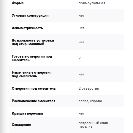
Форма
прямоугольная
Угловая конструкция
нет
Асимметричность
нет
Возможность установки
нет
над стир. машиной
Готовые отверстия под
2
смеситель
Намеченные отверстия
нет
под смеситель
Отверстия под смеситель
2 отверстия
Расположение смесителя
слева, справа
Крышка перелива
нет
встроенный слив-
Оснащение
перелив