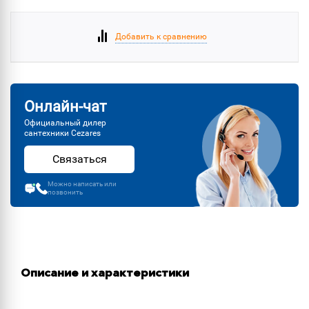
Добавить к сравнению
Онлайн-чат
Официальный дилер
сантехники Cezares
Связаться
Можно написать или
позвонить
Описание и характеристики