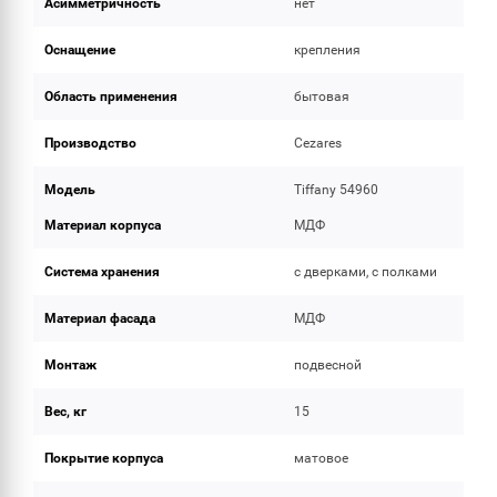
Асимметричность
нет
Оснащение
крепления
Область применения
бытовая
Производство
Cezares
Модель
Tiffany 54960
Материал корпуса
МДФ
Система хранения
с дверками, с полками
Материал фасада
МДФ
Монтаж
подвесной
Вес, кг
15
Покрытие корпуса
матовое