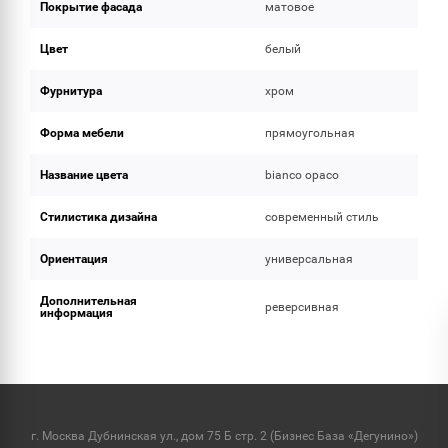
Покрытие фасада
матовое
Цвет
белый
Фурнитура
хром
Форма мебели
прямоугольная
Название цвета
bianco opaco
Стилистика дизайна
современный стиль
Ориентация
универсальная
Дополнительная
реверсивная
информация
г. Москва Дубнинская ул., дом 75 Б стр. 2 (Бизнес База «Дегунино»)