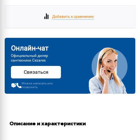
Добавить к сравнению
Онлайн-чат
Официальный дилер
сантехники Cezares
Связаться
Можно написать или
позвонить
Описание и характеристики