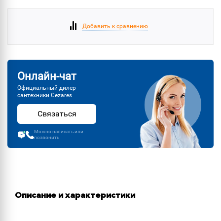
Добавить к сравнению
Онлайн-чат
Официальный дилер
сантехники Cezares
Связаться
Можно написать или
позвонить
Описание и характеристики