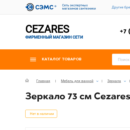
Cеть экспертных
Другие бр
магазинов сантехники
CEZARES
+7 
ФИРМЕННЫЙ МАГАЗИН СЕТИ
КАТАЛОГ ТОВАРОВ
Главная
Мебель для ванной
Зеркала
Зеркало 73 см Cezares 
Нет в наличии