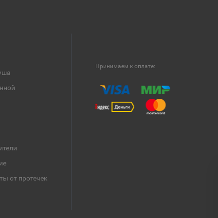
Принимаем к оплате:
уша
анной
ители
ие
ты от протечек