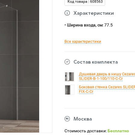
Код товара : 608563
Характеристики
•
Ширина входа, см
: 77.5
Все характеристики
Состав комплекта
Душевая дверь в нишу Cezare
SLIDER-B-1-100/110-C-Cr
Боковая стенка Cezares SLIDER
FIX-C-Cr
Москва
Стоимость доставки:
Бесплатно