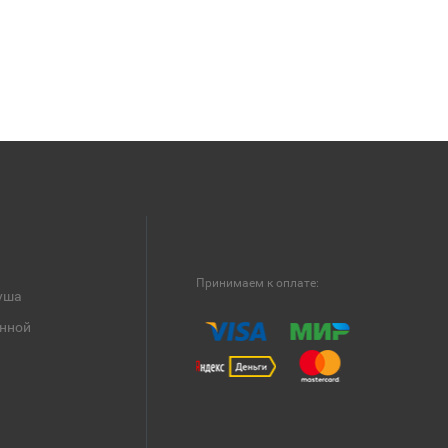
Принимаем к оплате:
уша
анной