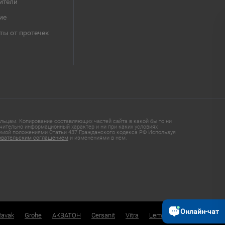
ители
ие
ты от протечек
ьцам. Копирование составляющих частей сайта в какой бы то ни
чительно информационный характер и ни при каких условиях
яемой положениями Статьи 437 Гражданского кодекса РФ Используя
овательским соглашением
и изменениями в нем.
Онлайн-чат
Ravak
Grohe
АКВАТОН
Cersanit
Vitra
Lemark