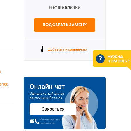
Нет в наличии
ПОДОБРАТЬ ЗАМЕНУ
Добавить к сравнению
НУЖНА
ПОМОЩЬ?
s
-100-
Онлайн-чат
Официальный дилер
сантехники Cezares
Связаться
Можно написать или
позвонить