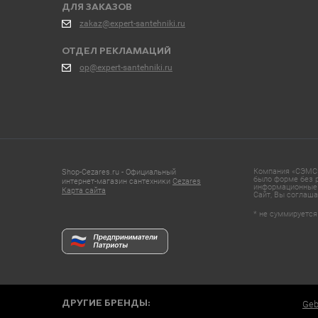
ДЛЯ ЗАКАЗОВ
zakaz@expert-santehniki.ru
ОТДЕЛ РЕКЛАМАЦИЙ
op@expert-santehniki.ru
Компания «СЭМС»
Shop-Cezares.ru - Официальный
было форме без р
интернет-магазин сантехники
Cezares
информационные 
Карта сайта
Сайт, Вы соглаша
* не суммируется
ДРУГИЕ БРЕНДЫ:
Geb