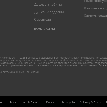
Полотенцесуш
Душевые кабины
Комплектующ
Душевые поддоны
Системы защи
Смесители
КОЛЛЕКЦИИ
 Москва 2011—2026 Все права защищены. Все торговые марки принадлежат их владел
азрешения владельца авторских прав запрещено. Данный интернет-сайт носит исклю
материалы и цены, размещенные на сайте, не является публичной офертой, определ
етесь с принятием на себя ответственности за периодическое ознакомление с
Польз
 с другими акциями и скидками
erit
Roca
Jacob Delafon
Duravit
Hansgrohe
Villeroy & Boch