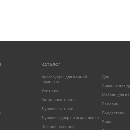
Я
КАТАЛОГ
и
Аксессуары для ванной
Душ
комнаты
Сиденье для д
Унитазы
Мебель для в
Акриловые ванны
Раковины
Душевые уголки
е
Пьедесталы
Душевые двери и ограждения
Биде
Шторки на ванну