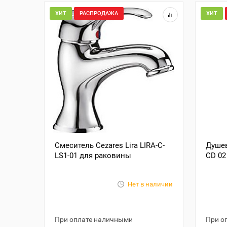
ХИТ
РАСПРОДАЖА
ХИТ
Смеситель Cezares Lira LIRA-C-
Душев
LS1-01 для раковины
CD 02
Нет в наличии
При оплате наличными
При о