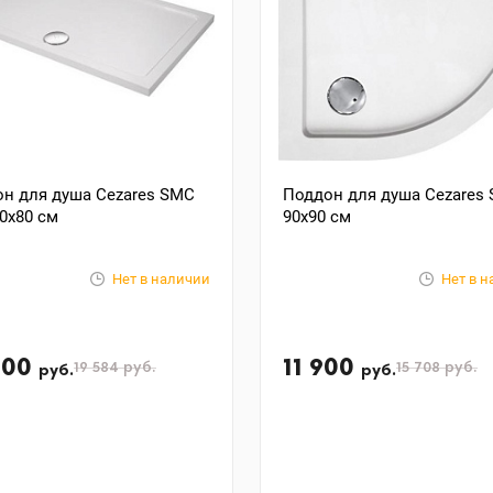
н для душа Cezares SMC
Поддон для душа Cezares
0x80 см
90x90 см
Нет в наличии
Нет в 
400
11 900
19 584
руб.
15 708
руб.
руб.
руб.