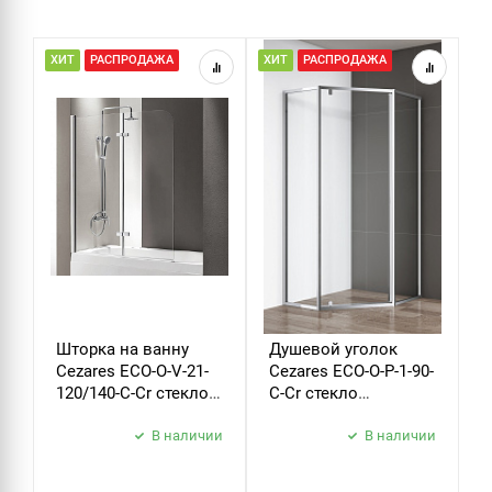
ХИТ
РАСПРОДАЖА
ХИТ
РАСПРОДАЖА
Н
Р
Шторка на ванну
Душевой уголок
Д
Cezares ECO-O-V-21-
Cezares ECO-O-P-1-90-
C
120/140-C-Cr стекло
C-Cr стекло
B
прозрачное
прозрачное
б
В наличии
В наличии
з