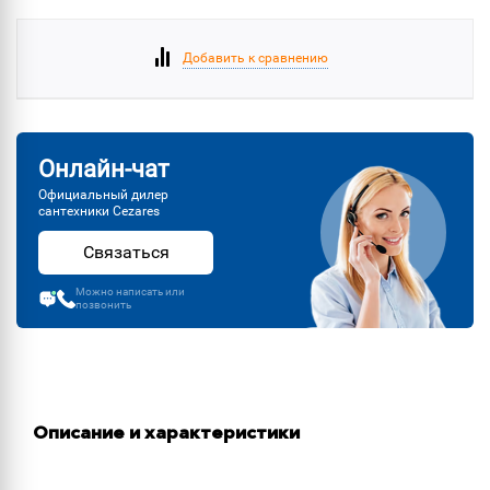
Добавить к сравнению
Онлайн-чат
Официальный дилер
сантехники Cezares
Связаться
Можно написать или
позвонить
Описание и характеристики