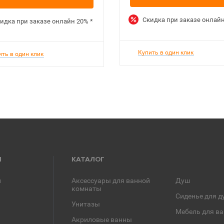
Скидка при заказе онлай
идка при заказе онлайн
20%
*
Купить в один клик
ить в один клик
Я
КАТАЛОГ
и
Аксессуары для ванной
Душ
комнаты
Сиденье для д
Унитазы
Мебель для в
Акриловые ванны