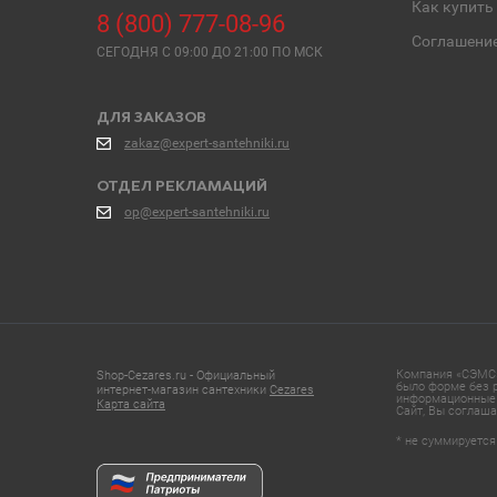
Как купить
8 (800) 777-08-96
Соглашени
СЕГОДНЯ C 09:00 ДО 21:00 ПО МСК
ДЛЯ ЗАКАЗОВ
zakaz@expert-santehniki.ru
ОТДЕЛ РЕКЛАМАЦИЙ
op@expert-santehniki.ru
Компания «СЭМС»
Shop-Cezares.ru - Официальный
было форме без р
интернет-магазин сантехники
Cezares
информационные 
Карта сайта
Сайт, Вы соглаша
* не суммируется