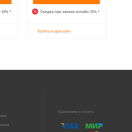
н
20%
*
Скидка при заказе онлайн
20%
*
Купить в один клик
Принимаем к оплате:
уша
анной