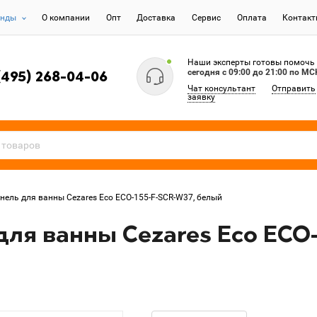
енды
О компании
Опт
Доставка
Сервис
Оплата
Контак
Наши эксперты готовы помочь
сегодня c 09:00 до 21:00 по МС
(495) 268-04-06
Чат консультант
Отправить
заявку
ель для ванны Cezares Eco ECO-155-F-SCR-W37, белый
ля ванны Cezares Eco ECO-