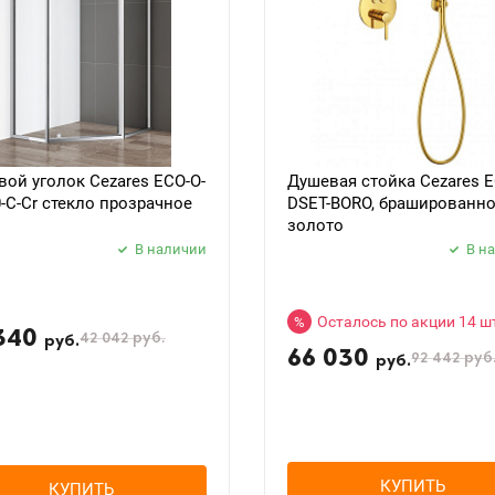
ой уголок Cezares ECO-O-
Душевая стойка Cezares E
0-C-Cr стекло прозрачное
DSET-BORO, брашированн
золото
В наличии
В н
Осталось по акции 14 ш
%
340
42 042
руб.
руб.
66 030
92 442
руб
руб.
КУПИТЬ
КУПИТЬ