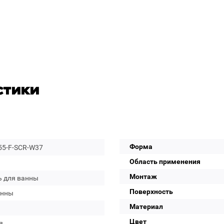
стики
Форма
55-F-SCR-W37
Область применения
Монтаж
ь для ванны
Поверхность
анны
Материал
Цвет
я