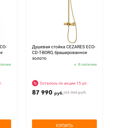
CO-
Душевая стойка CEZARES ECO-
ое
CD-T-BORO, брашированное
золото
аличии
В наличии
т.
Осталось по акции 15 шт.
%
87 990
.
124 065
руб.
руб.
КУПИТЬ