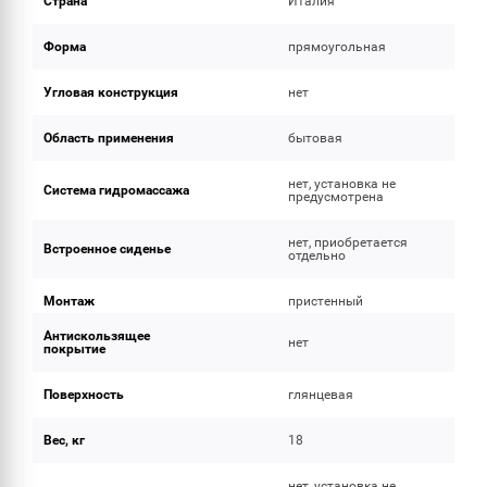
Страна
Италия
Форма
прямоугольная
Угловая конструкция
нет
Область применения
бытовая
нет, установка не
Система гидромассажа
предусмотрена
нет, приобретается
Встроенное сиденье
отдельно
Монтаж
пристенный
Антискользящее
нет
покрытие
Поверхность
глянцевая
Вес, кг
18
нет, установка не