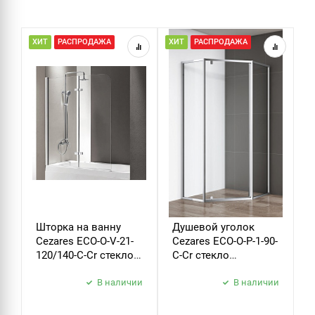
ХИТ
РАСПРОДАЖА
ХИТ
РАСПРОДАЖА
Н
Р
Шторка на ванну
Душевой уголок
Д
Cezares ECO-O-V-21-
Cezares ECO-O-P-1-90-
C
120/140-C-Cr стекло
C-Cr стекло
B
прозрачное
прозрачное
б
В наличии
В наличии
з