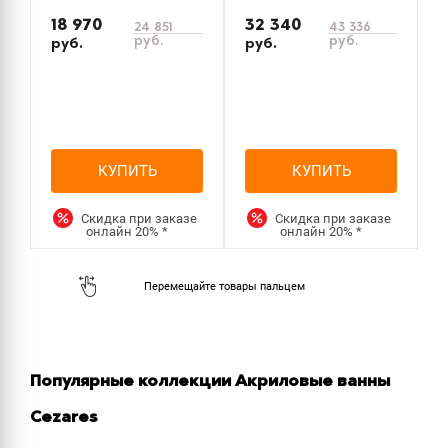
18 970
32 340
24 851
43 336
руб.
руб.
руб.
руб.
р
КУПИТЬ
КУПИТЬ
Скидка при заказе
Скидка при заказе
онлайн
20%
*
онлайн
20%
*
Популярные коллекции Акриловые ванны
Cezares