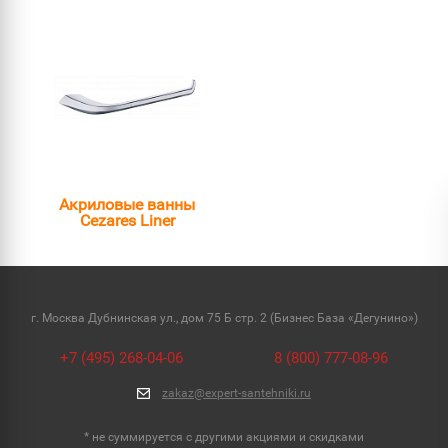
Акриловые ванны
Cezares Liner
г. Москва Дубнинская ул., дом 75 Б стр. 2 (Бизнес База «Дегунино»)
+7 (495) 268-04-06
8 (800) 777-08-96
zakaz@expert-santehniki.ru
* не суммируется с другими акциями и скидками