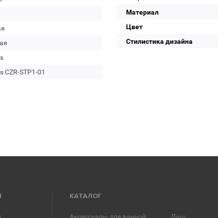
Материал
Цвет
ая
Стилистика дизайна
ая
s
s CZR-STP1-01
Я
КАТАЛОГ
и
Аксессуары для ванной
Душ