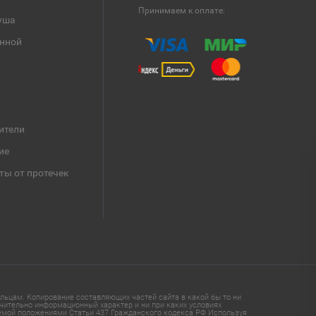
Принимаем к оплате:
уша
анной
ители
ие
ты от протечек
ьцам. Копирование составляющих частей сайта в какой бы то ни
чительно информационный характер и ни при каких условиях
яемой положениями Статьи 437 Гражданского кодекса РФ Используя