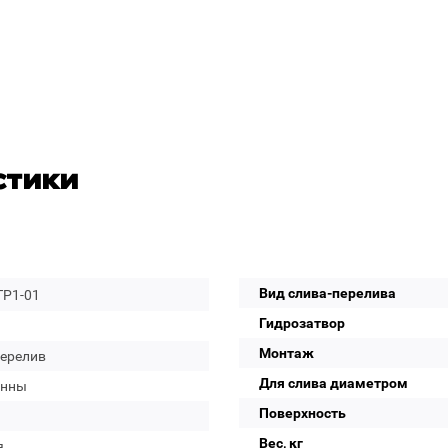
стики
Вид слива-перелива
TP1-01
Гидрозатвор
Монтаж
перелив
Для слива диаметром
анны
Поверхность
Вес, кг
я