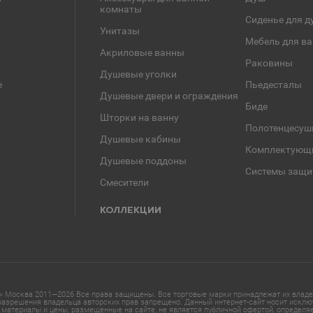
комнаты
Сиденье для д
Унитазы
Мебель для в
Акриловые ванны
Раковины
Душевые уголки
е
Пьедесталы
Душевые двери и ограждения
Биде
Шторки на ванну
Полотенцесуш
Душевые кабины
Комплектующ
Душевые поддоны
Системы защи
Смесители
КОЛЛЕКЦИИ
 Москва 2011—2026 Все права защищены. Все торговые марки принадлежат их владел
азрешения владельца авторских прав запрещено. Данный интернет-сайт носит исклю
материалы и цены, размещенные на сайте, не является публичной офертой, определ