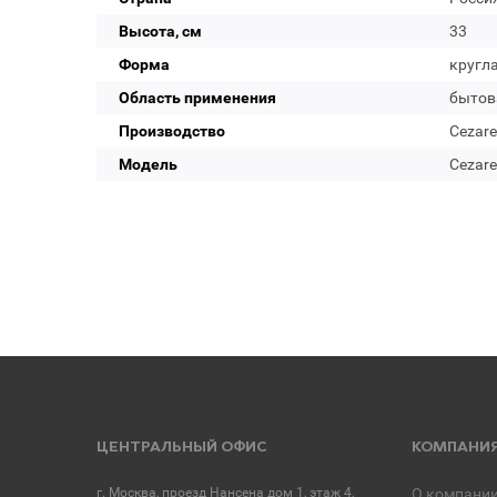
Высота, см
33
Форма
кругл
Область применения
бытов
Производство
Cezare
Модель
Cezare
ЦЕНТРАЛЬНЫЙ ОФИС
КОМПАНИ
г. Москва, проезд Нансена дом 1, этаж 4,
О компани