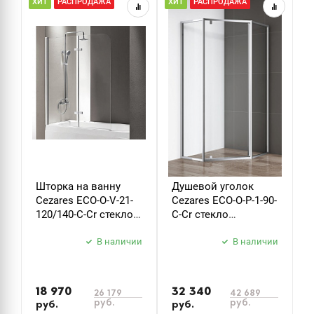
ХИТ
РАСПРОДАЖА
ХИТ
РАСПРОДАЖА
Н
Р
Шторка на ванну
Душевой уголок
Д
Cezares ECO-O-V-21-
Cezares ECO-O-P-1-90-
C
120/140-C-Cr стекло
C-Cr стекло
B
прозрачное
прозрачное
б
В наличии
В наличии
з
18 970
32 340
26 179
42 689
руб.
руб.
руб.
руб.