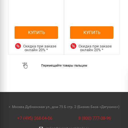
р
КУПИТЬ
КУПИТЬ
Скидка при заказе
Скидка при заказе
онлайн
20%
*
онлайн
20%
*
г. Москва Дубнинская ул., дом 75 Б стр. 2 (Бизнес База «Дегунино»)
+7 (495) 268-04-06
8 (800) 777-08-96