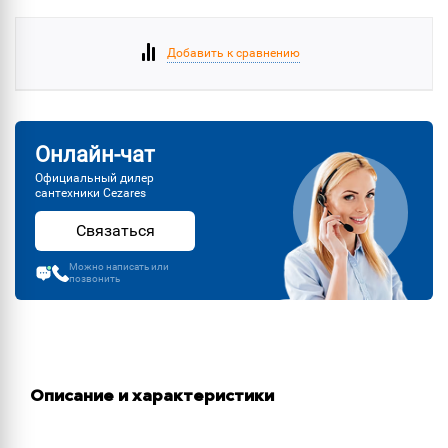
Добавить к сравнению
Онлайн-чат
Официальный дилер
сантехники Cezares
Связаться
Можно написать или
позвонить
Описание и характеристики