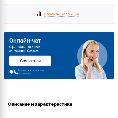
Добавить к сравнению
Онлайн-чат
Официальный дилер
сантехники Cezares
Связаться
Можно написать или
позвонить
Описание и характеристики