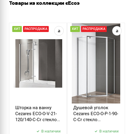
Товары из коллекции «Eco»
ХИТ
РАСПРОДАЖА
ХИТ
РАСПРОДАЖА
Н
Р
Шторка на ванну
Душевой уголок
Д
Cezares ECO-O-V-21-
Cezares ECO-O-P-1-90-
C
120/140-C-Cr стекло
C-Cr стекло
B
прозрачное
прозрачное
б
В наличии
В наличии
з