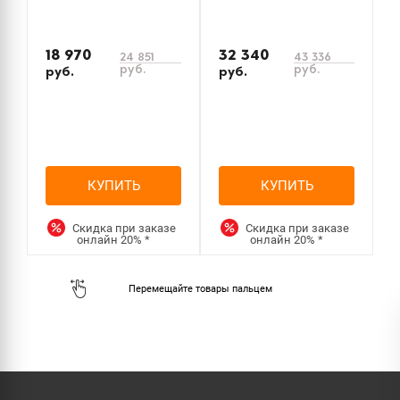
18 970
32 340
24 851
43 336
руб.
руб.
руб.
руб.
р
КУПИТЬ
КУПИТЬ
Скидка при заказе
Скидка при заказе
онлайн
20%
*
онлайн
20%
*