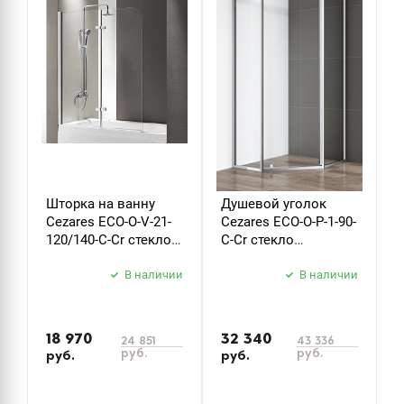
Шторка на ванну
Душевой уголок
Д
Cezares ECO-O-V-21-
Cezares ECO-O-P-1-90-
C
120/140-C-Cr стекло
C-Cr стекло
B
прозрачное
прозрачное
б
В наличии
В наличии
з
18 970
32 340
24 851
43 336
руб.
руб.
руб.
руб.
р