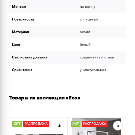
Монтаж
на ванну
Поверхность
глянцевая
Материал
акрил
Цвет
белый
Стилистика дизайна
современный стиль
Ориентация
универсальная
Товары из коллекции «Eco»
ХИТ
РАСПРОДАЖА
ХИТ
РАСПРОДАЖА
Н
Р