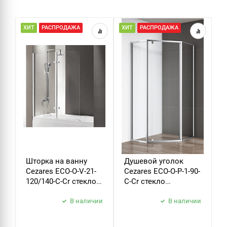
ХИТ
РАСПРОДАЖА
ХИТ
РАСПРОДАЖА
Н
Р
Шторка на ванну
Душевой уголок
Д
Cezares ECO-O-V-21-
Cezares ECO-O-P-1-90-
C
120/140-C-Cr стекло
C-Cr стекло
B
прозрачное
прозрачное
б
В наличии
В наличии
з