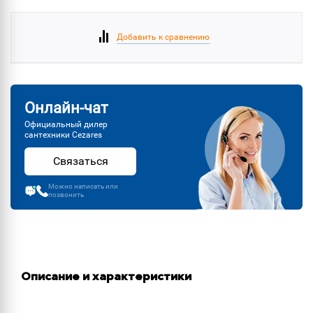
Добавить к сравнению
Онлайн-чат
Официальный дилер
сантехники Cezares
Связаться
Можно написать или
позвонить
Описание и характеристики