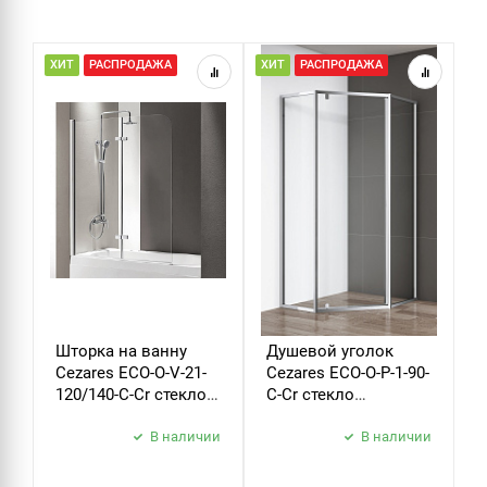
ХИТ
РАСПРОДАЖА
ХИТ
РАСПРОДАЖА
Н
Р
Шторка на ванну
Душевой уголок
Д
Cezares ECO-O-V-21-
Cezares ECO-O-P-1-90-
C
120/140-C-Cr стекло
C-Cr стекло
B
прозрачное
прозрачное
б
В наличии
В наличии
з