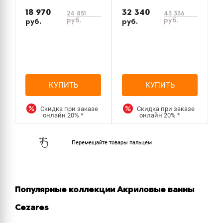
18 970
32 340
24 851
43 336
руб.
руб.
руб.
руб.
р
КУПИТЬ
КУПИТЬ
Скидка при заказе
Скидка при заказе
онлайн
20%
*
онлайн
20%
*
Популярные коллекции Акриловые ванны
Cezares