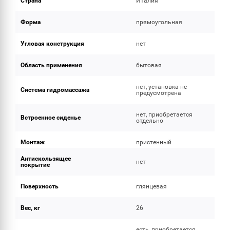
Страна
Италия
Форма
прямоугольная
Угловая конструкция
нет
Область применения
бытовая
нет, установка не
Система гидромассажа
предусмотрена
нет, приобретается
Встроенное сиденье
отдельно
Монтаж
пристенный
Антискользящее
нет
покрытие
Поверхность
глянцевая
Вес, кг
26
есть, приобретается