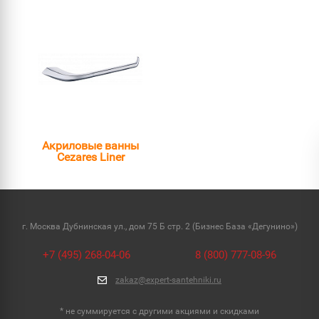
Акриловые ванны
Cezares Liner
г. Москва Дубнинская ул., дом 75 Б стр. 2 (Бизнес База «Дегунино»)
+7 (495) 268-04-06
8 (800) 777-08-96
zakaz@expert-santehniki.ru
* не суммируется с другими акциями и скидками