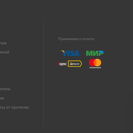
Принимаем к оплате:
уша
анной
ители
ие
ты от протечек