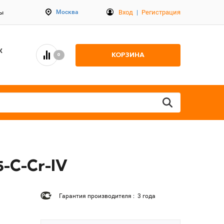
Вход
|
Регистрация
Москва
ты
К
КОРЗИНА
0
5-C-Cr-IV
Гарантия производителя : 3 года