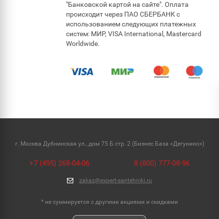
"Банковской картой на сайте". Оплата
происходит через ПАО СБЕРБАНК с
использованием следующих платежных
систем: МИР, VISA International, Mastercard
Worldwide.
г. Москва Дубнинская ул., дом 75 Б стр. 2 (Бизнес База «Дегунино»)
+7 (495) 268-04-06
8 (800) 777-08-96
zakaz@expert-santehniki.ru
* не суммируется с другими акциями и скидками