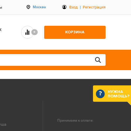
Вход
|
Регистрация
Москва
ты
К
КОРЗИНА
0
НУЖНА
ПОМОЩЬ?
Принимаем к оплате:
уша