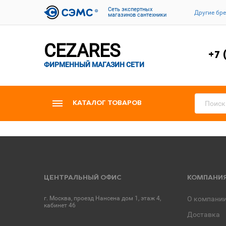
Cеть экспертных
Другие бр
магазинов сантехники
CEZARES
+7 
ФИРМЕННЫЙ МАГАЗИН СЕТИ
КАТАЛОГ ТОВАРОВ
ЦЕНТРАЛЬНЫЙ ОФИС
КОМПАНИ
г. Москва, проезд Нансена дом 1, этаж 4,
О компани
кабинет 46
Доставка