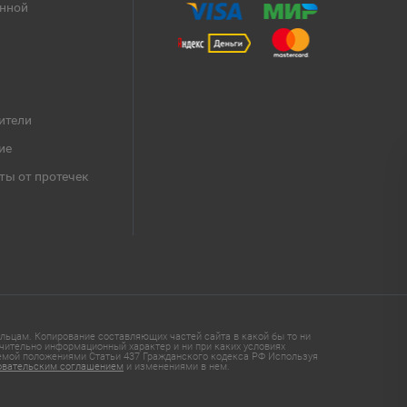
анной
ители
ие
ты от протечек
ьцам. Копирование составляющих частей сайта в какой бы то ни
чительно информационный характер и ни при каких условиях
яемой положениями Статьи 437 Гражданского кодекса РФ Используя
овательским соглашением
и изменениями в нем.