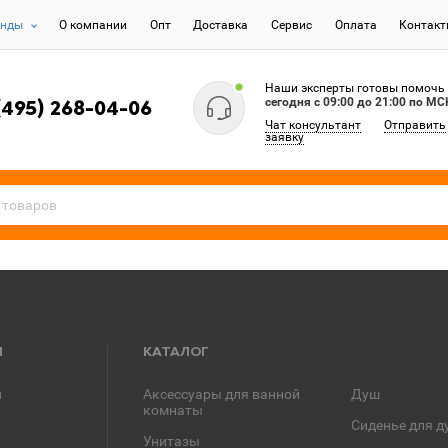
енды
О компании
Опт
Доставка
Сервис
Оплата
Контак
Наши эксперты готовы помочь
сегодня c 09:00 до 21:00 по МС
(495) 268-04-06
Чат консультант
Отправить
заявку
Я
КАТАЛОГ
и
Аксессуары для ванной
Душ
комнаты
Сиденье для д
Унитазы