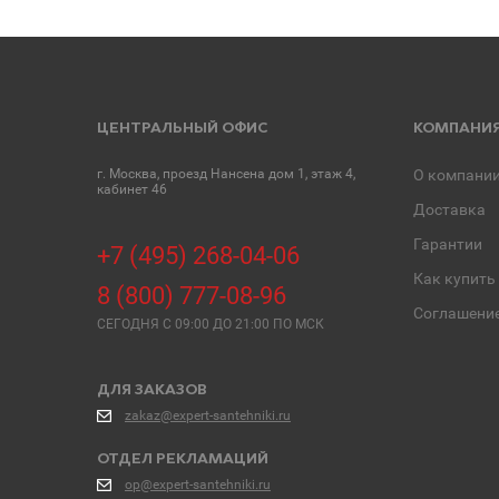
ЦЕНТРАЛЬНЫЙ ОФИС
КОМПАНИ
г. Москва, проезд Нансена дом 1, этаж 4,
О компани
кабинет 46
Доставка
Гарантии
+7 (495) 268-04-06
Как купить
8 (800) 777-08-96
Соглашени
СЕГОДНЯ C 09:00 ДО 21:00 ПО МСК
ДЛЯ ЗАКАЗОВ
zakaz@expert-santehniki.ru
ОТДЕЛ РЕКЛАМАЦИЙ
op@expert-santehniki.ru