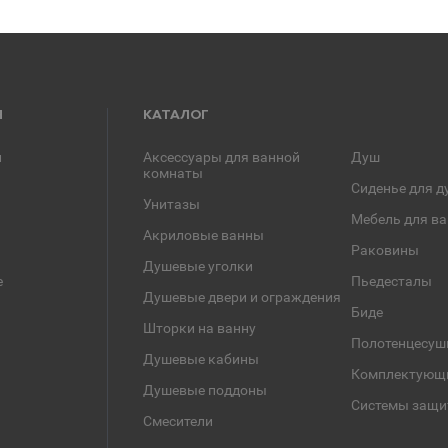
Я
КАТАЛОГ
и
Аксессуары для ванной
Душ
комнаты
Сиденье для д
Унитазы
Мебель для в
Акриловые ванны
Раковины
Душевые уголки
е
Пьедесталы
Душевые двери и ограждения
Биде
Шторки на ванну
Полотенцесуш
Душевые кабины
Комплектующ
Душевые поддоны
Системы защи
Смесители