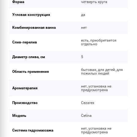
Форма
четверть круга
Угловая конструкция
да
Комбинированная ванна
нет
есть, приобретается
Слив-перелив
отдельно
Диаметр слива, см
5
бытовая, для детей, для
Область применения
пожилых людей
нет, установка не
Ароматерапия
предусмотрена
Производство
Cezares
Модель
Cetina
нет, установка не
Система гидромассажа
предусмотрена