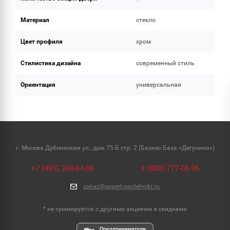
Материал
стекло
Цвет профиля
хром
Стилистика дизайна
современный стиль
Ориентация
универсальная
г. Москва Дубнинская ул., дом 75 Б стр. 2 (Бизнес База «Дегунино»)
+7 (495) 268-04-06
8 (800) 777-08-96
zakaz@expert-santehniki.ru
* не суммируется с другими акциями и скидками