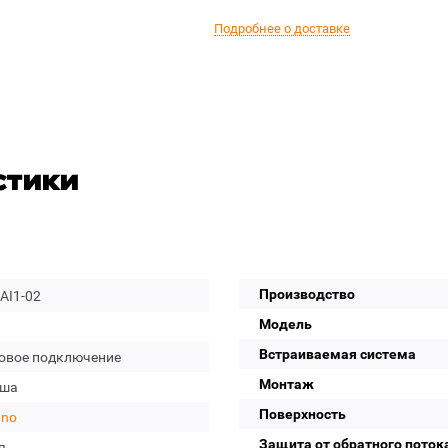
Подробнее о доставке
стики
Производство
AI1-02
Модель
Встраиваемая система
овое подключение
Монтаж
уша
Поверхность
gno
Защита от обратного поток
я