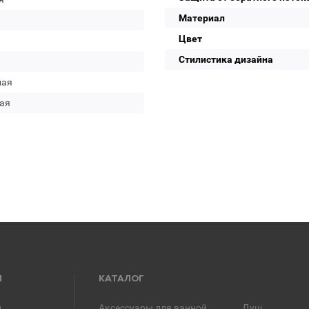
Материал
Цвет
Стилистика дизайна
лая
ая
Я
КАТАЛОГ
и
Аксессуары для ванной
Душ