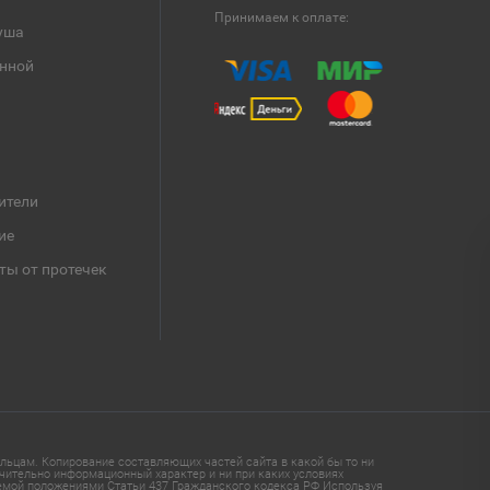
Принимаем к оплате:
уша
анной
ители
ие
ты от протечек
ьцам. Копирование составляющих частей сайта в какой бы то ни
чительно информационный характер и ни при каких условиях
яемой положениями Статьи 437 Гражданского кодекса РФ Используя