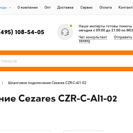
енды
О компании
Опт
Доставка
Сервис
Оплата
Контак
Наши эксперты готовы помочь
сегодня c 09:00 до 21:00 по МС
(495) 108-54-05
Чат консультант
Отправить
заявку
Шланговое подключение Cezares CZR-C-AI1-02
е Cezares CZR-C-AI1-02