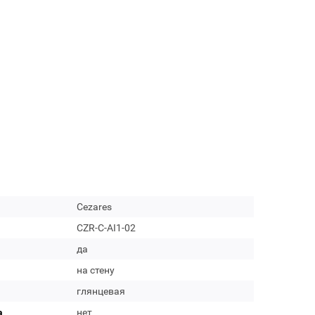
Cezares
CZR-C-AI1-02
да
на стену
глянцевая
а
нет