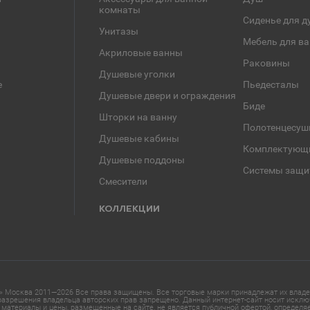
комнаты
Сиденье для д
Унитазы
Мебель для в
Акриловые ванны
Раковины
Душевые уголки
е
Пьедесталы
Душевые двери и ограждения
Биде
Шторки на ванну
Полотенцесуш
Душевые кабины
Комплектующ
Душевые поддоны
Системы защи
Смесители
КОЛЛЕКЦИИ
 Москва 2011—2026 Все права защищены. Все торговые марки принадлежат их владел
азрешения владельца авторских прав запрещено. Данный интернет-сайт носит исклю
материалы и цены, размещенные на сайте, не является публичной офертой, определ