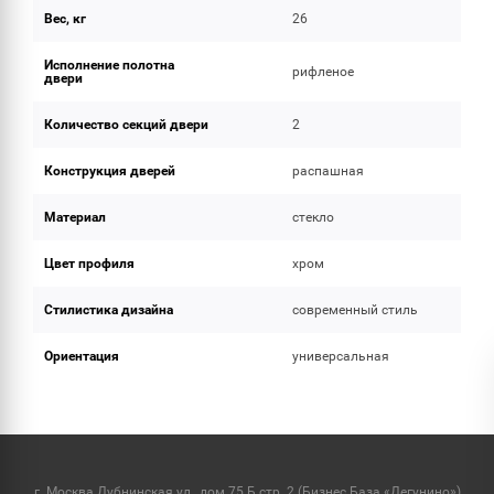
Вес, кг
26
Исполнение полотна
рифленое
двери
Количество секций двери
2
Конструкция дверей
распашная
Материал
стекло
Цвет профиля
хром
Стилистика дизайна
современный стиль
Ориентация
универсальная
г. Москва Дубнинская ул., дом 75 Б стр. 2 (Бизнес База «Дегунино»)