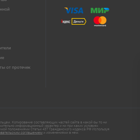
анной
ители
ие
ты от протечек
ьцам. Копирование составляющих частей сайта в какой бы то ни
чительно информационный характер и ни при каких условиях
яемой положениями Статьи 437 Гражданского кодекса РФ Используя
овательским соглашением
и изменениями в нем.