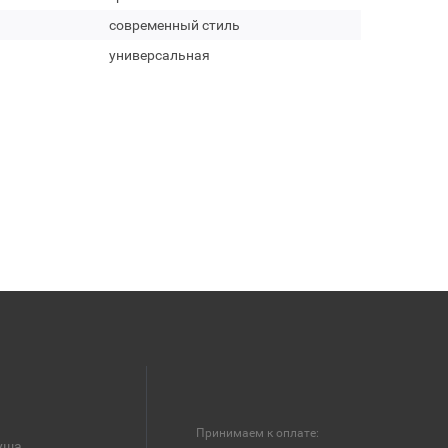
современный стиль
универсальная
Принимаем к оплате:
уша