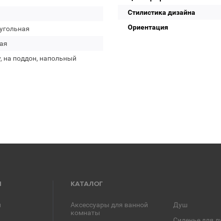
Стилистика дизайна
Ориентация
угольная
ая
, на поддон, напольный
Я
КАТАЛОГ
и
Аксессуары для ванной
Душ
комнаты
Сиденье для д