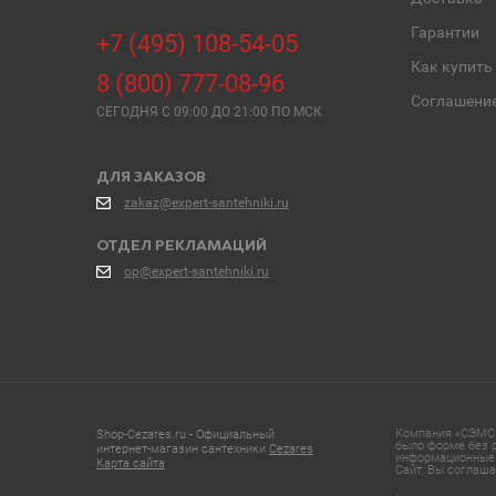
Гарантии
+7 (495) 108-54-05
Как купить
8 (800) 777-08-96
Соглашени
СЕГОДНЯ C 09:00 ДО 21:00 ПО МСК
ДЛЯ ЗАКАЗОВ
zakaz@expert-santehniki.ru
ОТДЕЛ РЕКЛАМАЦИЙ
op@expert-santehniki.ru
Компания «СЭМС»
Shop-Cezares.ru - Официальный
было форме без р
интернет-магазин сантехники
Cezares
информационные 
Карта сайта
Сайт, Вы соглаша