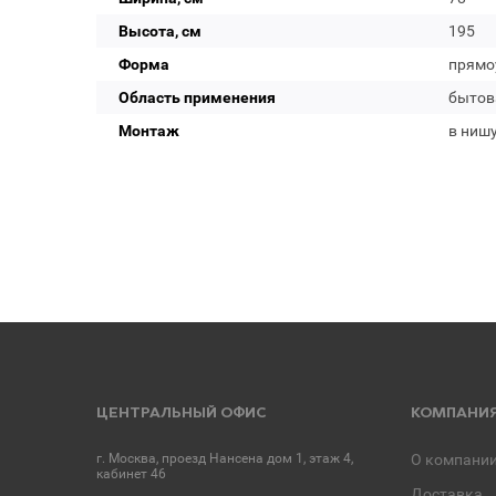
Высота, см
195
Форма
прямо
Область применения
бытов
Монтаж
в нишу
ЦЕНТРАЛЬНЫЙ ОФИС
КОМПАНИ
г. Москва, проезд Нансена дом 1, этаж 4,
О компани
кабинет 46
Доставка