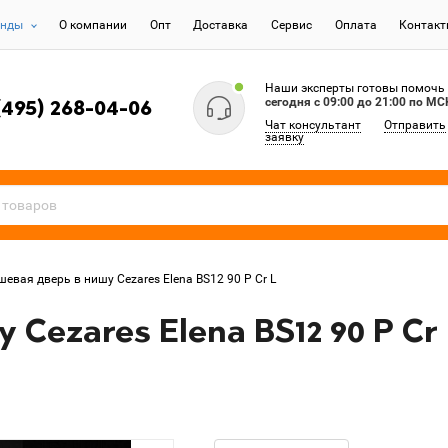
енды
О компании
Опт
Доставка
Сервис
Оплата
Контак
Наши эксперты готовы помочь
сегодня c 09:00 до 21:00 по МС
(495) 268-04-06
Чат консультант
Отправить
заявку
евая дверь в нишу Cezares Elena BS12 90 P Cr L
Cezares Elena BS12 90 P Cr