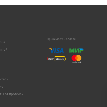
Принимаем к оплате:
уша
анной
ители
ие
ты от протечек