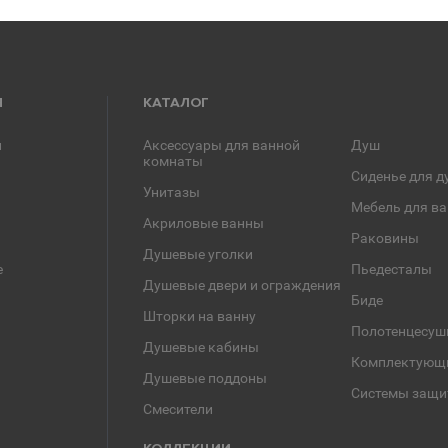
Я
КАТАЛОГ
и
Аксессуары для ванной
Душ
комнаты
Сиденье для д
Унитазы
Мебель для в
Акриловые ванны
Раковины
Душевые уголки
е
Пьедесталы
Душевые двери и ограждения
Биде
Шторки на ванну
Полотенцесуш
Душевые кабины
Комплектующ
Душевые поддоны
Системы защи
Смесители