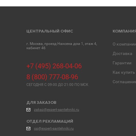
ЦЕНТРАЛЬНЫЙ ОФИС
КОМПАНИ
г. Москва, проезд Нансена дом 1, этаж 4,
О компани
кабинет 46
Доставка
Гарантии
+7 (495) 268-04-06
Как купить
8 (800) 777-08-96
Соглашени
СЕГОДНЯ C 09:00 ДО 21:00 ПО МСК
ДЛЯ ЗАКАЗОВ
zakaz@expert-santehniki.ru
ОТДЕЛ РЕКЛАМАЦИЙ
op@expert-santehniki.ru