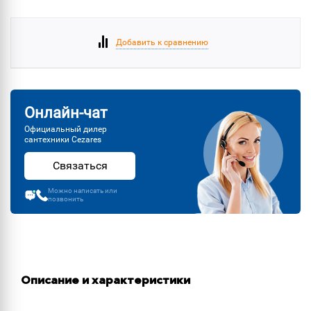
Добавить к сравнению
Онлайн-чат
Официальный дилер
сантехники Cezares
Связаться
Можно написать или
позвонить
Описание и характеристики