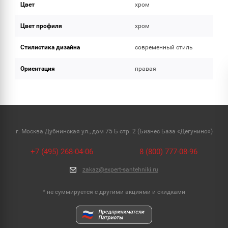
Цвет
хром
Цвет профиля
хром
Стилистика дизайна
современный стиль
Ориентация
правая
г. Москва Дубнинская ул., дом 75 Б стр. 2 (Бизнес База «Дегунино»)
+7 (495) 268-04-06
8 (800) 777-08-96
zakaz@expert-santehniki.ru
* не суммируется с другими акциями и скидками