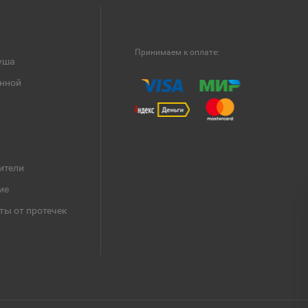
Принимаем к оплате:
уша
анной
ители
ие
ты от протечек