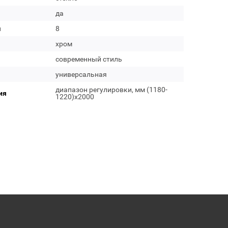
да
м
8
хром
современный стиль
универсальная
диапазон регулировки, мм (1180-
ия
1220)х2000