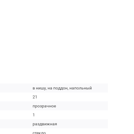
в нишу, на поддон, напольный
21
прозрачное
1
раздвижная
стекло