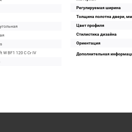
Регулируемая ширина
Толщина полотна двери, м
Цвет профиля
угольная
Стилистика дизайна
ая
Ориентация
s
ft W BF1 120 C Cr IV
Дополнительная информац
о