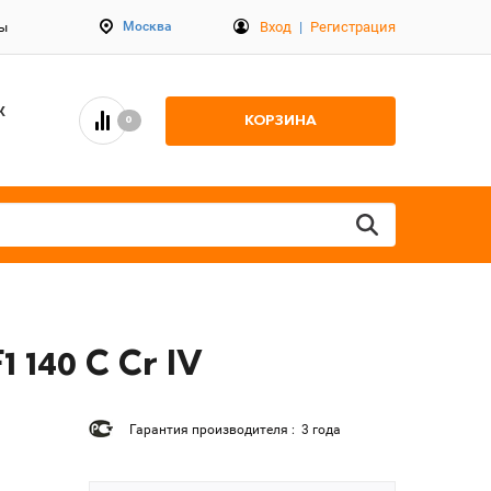
Вход
|
Регистрация
Москва
ты
К
КОРЗИНА
0
140 C Cr IV
Гарантия производителя : 3 года