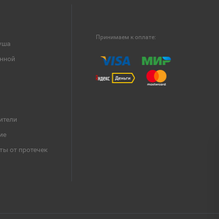
Принимаем к оплате:
уша
анной
ители
ие
ты от протечек