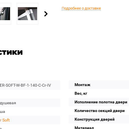
Подробнее о доставке
стики
Монтаж
R-SOFT-W-BF-1-140-C-Cr-IV
Вес, кг
Исполнение полотна двери
 душевая
Количество секций двери
уша
Конструкция дверей
r Soft
Материал
я