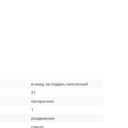
в нишу, на поддон, напольный
21
прозрачное
1
раздвижная
стекло