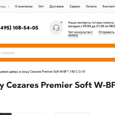
енды
О компании
Опт
Доставка
Сервис
Оплата
Контак
Наши эксперты готовы помочь
сегодня c 09:00 до 21:00 по МС
(495) 108-54-05
Чат консультант
Отправить
заявку
евая дверь в нишу Cezares Premier Soft W-BF1 140 C Cr IV
Cezares Premier Soft W-BF1 