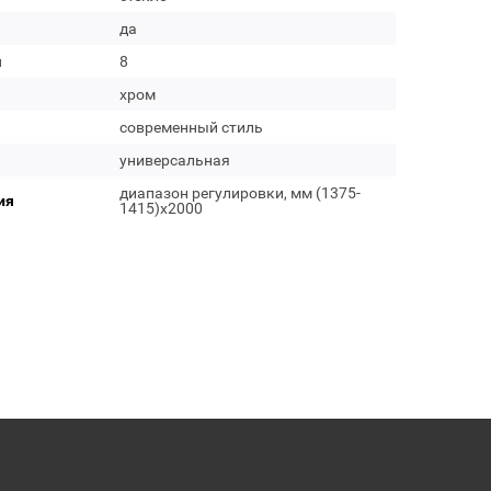
да
м
8
хром
современный стиль
универсальная
диапазон регулировки, мм (1375-
ия
1415)х2000