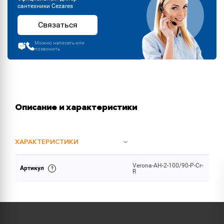
сантехники Cezares
Связаться
Можно написать или
позвонить
Описание и характеристики
ХАРАКТЕРИСТИКИ
Verona-AH-2-100/90-P-Cr-
Артикул
ОБЪЕМ ПОСТАВКИ
R