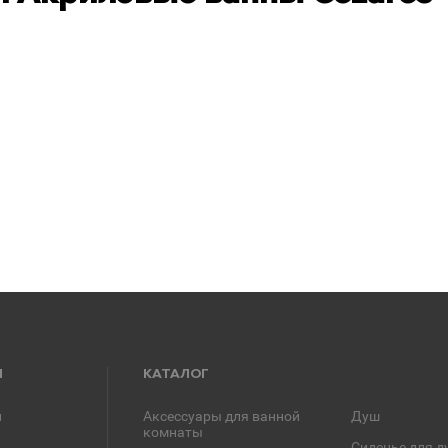
Я
КАТАЛОГ
и
Аксессуары для ванной
Душ
комнаты
Сиденье для д