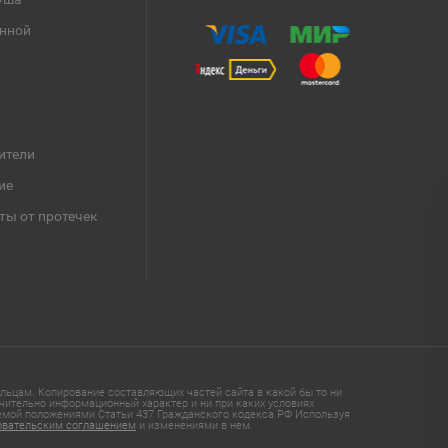
анной
ители
ие
ты от протечек
ьцам. Копирование составляющих частей сайта в какой бы то ни
чительно информационный характер и ни при каких условиях
яемой положениями Статьи 437 Гражданского кодекса РФ Используя
овательским соглашением
и изменениями в нем.