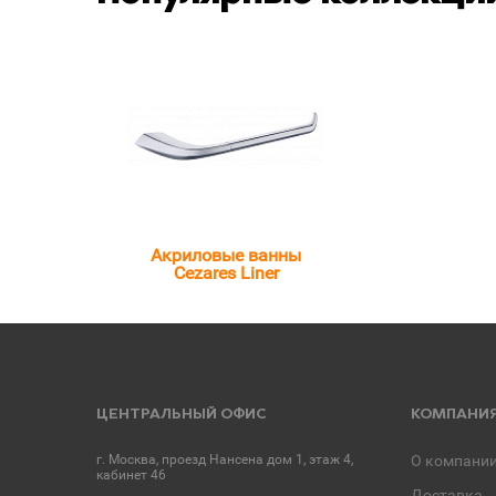
Акриловые ванны
Cezares Liner
ЦЕНТРАЛЬНЫЙ ОФИС
КОМПАНИ
г. Москва, проезд Нансена дом 1, этаж 4,
О компани
кабинет 46
Доставка