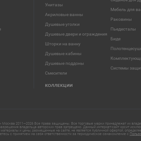
Унитазы
Мебель для в
Акриловые ванны
Раковины
Душевые уголки
е
Пьедесталы
Душевые двери и ограждения
Биде
Шторки на ванну
Полотенцесуш
Душевые кабины
Комплектующ
Душевые поддоны
Системы защи
Смесители
КОЛЛЕКЦИИ
 Москва 2011—2026 Все права защищены. Все торговые марки принадлежат их владел
азрешения владельца авторских прав запрещено. Данный интернет-сайт носит исклю
материалы и цены, размещенные на сайте, не является публичной офертой, определ
етесь с принятием на себя ответственности за периодическое ознакомление с
Польз