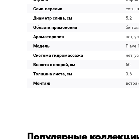
Слив-перелив
есть, 
Диаметр слива, см
5.2
Область применения
бытов
Ароматерапия
нет, у
Модель
Piave-
Система гидромассажа
нет, у
Высота с опорой, см
60
Толщина листа, см
0.6
Монтаж
встра
Популярные коллекции