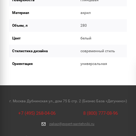
Поверхность
глянцевая
Материал
акрил
Объем, л
280
Цвет
белый
Стилистика дизайна
современный стиль
Ориентация
универсальная
г. Москва Дубнинская ул., дом 75 Б стр. 2 (Бизнес База «Дегунино»)
+7 (495) 268-04-06
8 (800) 777-08-96
zakaz@expert-santehniki.ru