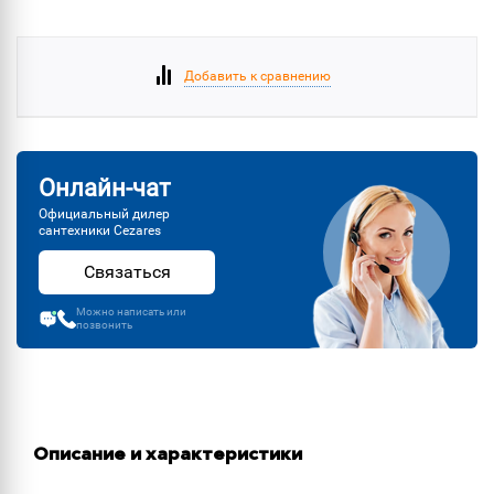
Добавить к сравнению
Онлайн-чат
Официальный дилер
сантехники Cezares
Связаться
Можно написать или
позвонить
Описание и характеристики