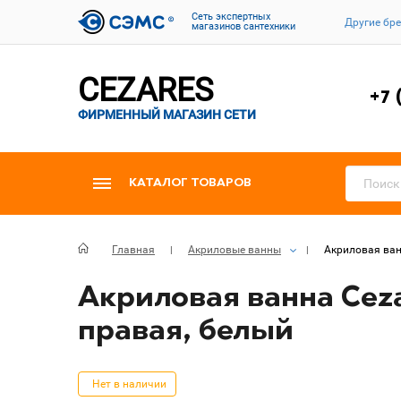
Cеть экспертных
Другие бр
магазинов сантехники
CEZARES
+7 
ФИРМЕННЫЙ МАГАЗИН СЕТИ
КАТАЛОГ ТОВАРОВ
Главная
Акриловые ванны
Акриловая ван
Акриловая ванна Ceza
правая, белый
Нет в наличии