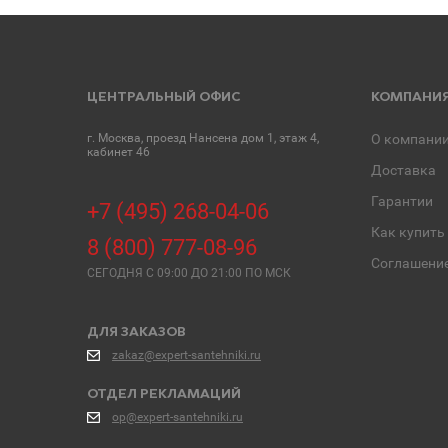
ЦЕНТРАЛЬНЫЙ ОФИС
КОМПАНИ
г. Москва, проезд Нансена дом 1, этаж 4,
О компани
кабинет 46
Доставка
Гарантии
+7 (495) 268-04-06
Как купить
8 (800) 777-08-96
Соглашени
СЕГОДНЯ C 09:00 ДО 21:00 ПО МСК
ДЛЯ ЗАКАЗОВ
zakaz@expert-santehniki.ru
ОТДЕЛ РЕКЛАМАЦИЙ
op@expert-santehniki.ru