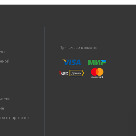
Принимаем к оплате:
уша
анной
ители
ие
ты от протечек