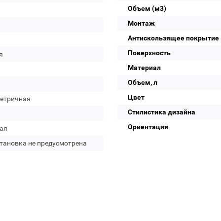
Объем (м3)
Монтаж
Антискользящее покрытие
Поверхность
я
Материал
Объем, л
Цвет
етричная
Стилистика дизайна
Ориентация
ая
становка не предусмотрена