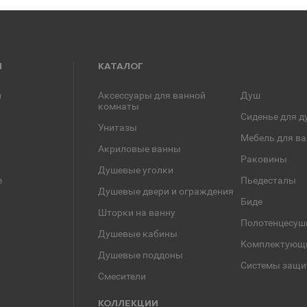
Я
КАТАЛОГ
и
Аксессуары для ванной
Душ
комнаты
Сиденье для д
Унитазы
Мебель для в
Акриловые ванны
Раковины
Душевые уголки
е
Пьедесталы
Душевые двери и ограждения
Биде
Шторки на ванну
Полотенцесуш
Душевые кабины
Комплектующ
Душевые поддоны
Системы защи
Смесители
КОЛЛЕКЦИИ