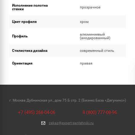
Исполнение полотна
прозрачное
стенки
Цвет профиля
хром
алюминиевый
Профиль
(анодированный)
Стилистика дизайна
современный стиль
Ориентация
правая
г. Москва Дубнинская ул., дом 75 Б стр. 2 (Бизнес База «Дегунино»)
+7 (495) 268-04-06
8 (800) 777-08-96
zakaz@expert-santehniki.ru