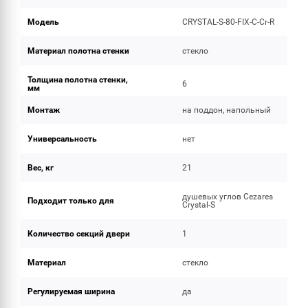
Модель
CRYSTAL-S-80-FIX-C-Cr-R
Материал полотна стенки
стекло
Толщина полотна стенки,
6
мм
Монтаж
на поддон, напольный
Универсальность
нет
Вес, кг
21
душевых углов Cezares
Подходит только для
Crystal-S
Количество секций двери
1
Материал
стекло
Регулируемая ширина
да