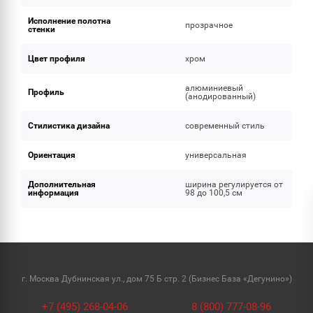
Исполнение полотна
прозрачное
стенки
Цвет профиля
хром
алюминиевый
Профиль
(анодированный)
Стилистика дизайна
современный стиль
Ориентация
универсальная
Дополнительная
ширина регулируется от
информация
98 до 100,5 см
г. Москва Дубнинская ул., дом 75 Б стр. 2 (Бизнес База «Дегунино»)
+7 (495) 268-04-06
8 (800) 777-08-96