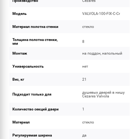
Производство
Cezares
Модель
VALVOLA-100-FIX-C-Cr
Материал полотна стенки
стекло
Толщина полотна стенки,
8
мм
Монтаж
на поддон, напольный
Универсальность
нет
Вес, кг
21
душевых дверей в нишу
Подходит только для
Cezares Valvola
Количество секций двери
1
Материал
стекло
Регулируемая ширина
да