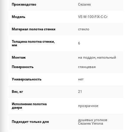
Производство
Cezares
Модель
VE-W-100-FIX-C-Cr
Материал полотна стенки
стекло
Толщина полотна стенки,
6
мм
Монтаж
на поддон, напольный
Поверхность
глянцевая
Универсальность
нет
Вес, кг
21
Исполнение полотна
прозрачное
двери
душевых уголков
Подходит только для
Cezares Verona