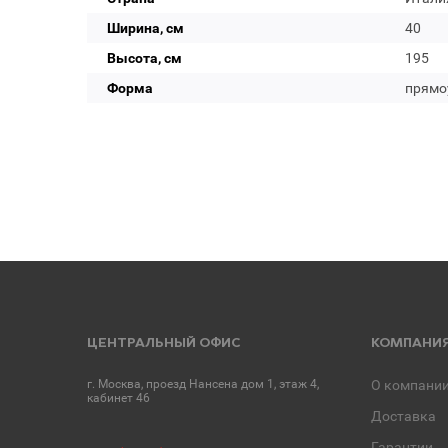
Ширина, см
40
Высота, см
195
Форма
прямо
ЦЕНТРАЛЬНЫЙ ОФИС
КОМПАНИ
г. Москва, проезд Нансена дом 1, этаж 4,
О компани
кабинет 46
Доставка
Гарантии