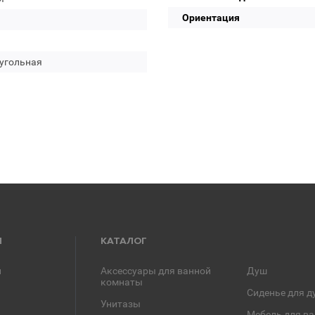
Ориентация
угольная
Я
КАТАЛОГ
и
Аксессуары для ванной
Душ
комнаты
Сиденье для д
Унитазы
Мебель для в