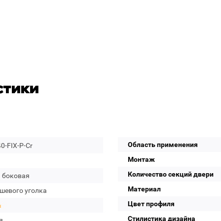
стики
Область применения
0-FIX-P-Cr
Монтаж
Количество секций двери
а боковая
Материал
ушевого уголка
Цвет профиля
a
Стилистика дизайна
я