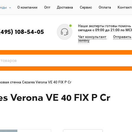
енды
О компании
Опт
Доставка
Сервис
Оплата
Контак
Наши эксперты готовы помочь
сегодня c 09:00 до 21:00 по МС
(495) 108-54-05
Чат консультант
Отправить
заявку
овая стенка Cezares Verona VE 40 FIX P Cr
s Verona VE 40 FIX P Cr