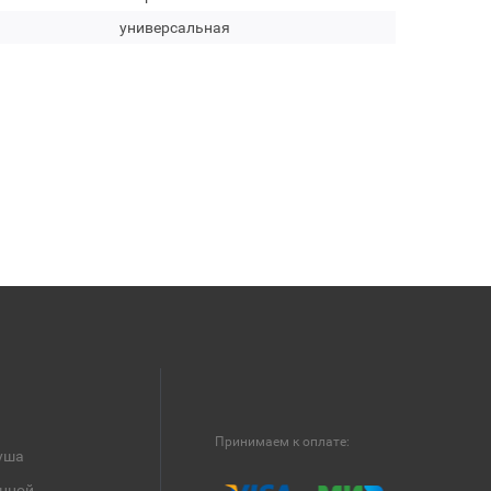
универсальная
Принимаем к оплате:
уша
анной