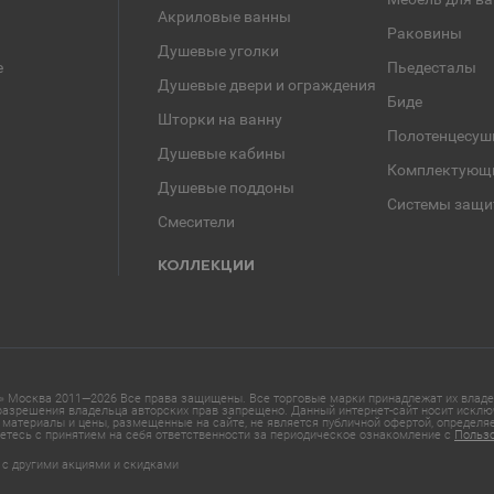
Акриловые ванны
Раковины
Душевые уголки
е
Пьедесталы
Душевые двери и ограждения
Биде
Шторки на ванну
Полотенцесуш
Душевые кабины
Комплектующ
Душевые поддоны
Системы защи
Смесители
КОЛЛЕКЦИИ
 Москва 2011—2026 Все права защищены. Все торговые марки принадлежат их владел
азрешения владельца авторских прав запрещено. Данный интернет-сайт носит исклю
материалы и цены, размещенные на сайте, не является публичной офертой, определ
етесь с принятием на себя ответственности за периодическое ознакомление с
Польз
 с другими акциями и скидками