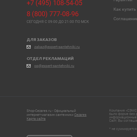
+7 (495) 108-54-05
Как купить
8 (800) 777-08-96
Соглашени
СЕГОДНЯ C 09:00 ДО 21:00 ПО МСК
ДЛЯ ЗАКАЗОВ
zakaz@expert-santehniki.ru
ОТДЕЛ РЕКЛАМАЦИЙ
op@expert-santehniki.ru
Компания «СЭМС»
Shop-Cezares.ru - Официальный
было форме без р
интернет-магазин сантехники
Cezares
информационные 
Карта сайта
Сайт, Вы соглаша
* не суммируется